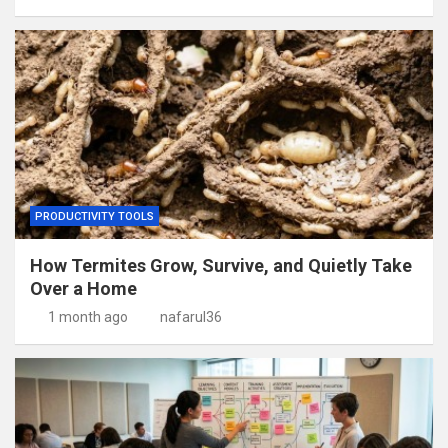
PRODUCTIVITY TOOLS
How Termites Grow, Survive, and Quietly Take
Over a Home
1 month ago
nafarul36