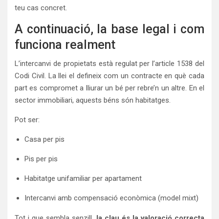
teu cas concret.
A continuació, la base legal i com
funciona realment
L’intercanvi de propietats està regulat per l’article 1538 del
Codi Civil. La llei el defineix com un contracte en què cada
part es compromet a lliurar un bé per rebre’n un altre. En el
sector immobiliari, aquests béns són habitatges.
Pot ser:
Casa per pis
Pis per pis
Habitatge unifamiliar per apartament
Intercanvi amb compensació econòmica (model mixt)
Tot i que sembla senzill,
la clau és la valoració correcta