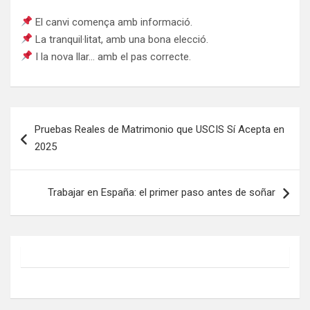
El canvi comença amb informació.
La tranquil·litat, amb una bona elecció.
I la nova llar… amb el pas correcte.
Post
Pruebas Reales de Matrimonio que USCIS Sí Acepta en
navigation
2025
Trabajar en España: el primer paso antes de soñar