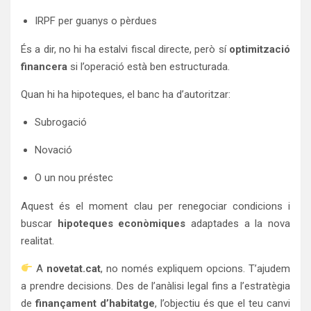
IRPF per guanys o pèrdues
És a dir, no hi ha estalvi fiscal directe, però sí
optimització
financera
si l’operació està ben estructurada.
Quan hi ha hipoteques, el banc ha d’autoritzar:
Subrogació
Novació
O un nou préstec
Aquest és el moment clau per renegociar condicions i
buscar
hipoteques econòmiques
adaptades a la nova
realitat.
A
novetat.cat
, no només expliquem opcions. T’ajudem
a prendre decisions. Des de l’anàlisi legal fins a l’estratègia
de
finançament d’habitatge
, l’objectiu és que el teu canvi